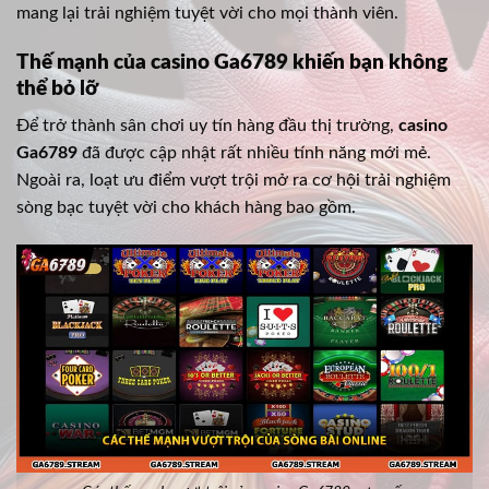
mang lại trải nghiệm tuyệt vời cho mọi thành viên.
Thế mạnh của casino Ga6789 khiến bạn không
thể bỏ lỡ
Để trở thành sân chơi uy tín hàng đầu thị trường,
casino
Ga6789
đã được cập nhật rất nhiều tính năng mới mẻ.
Ngoài ra, loạt ưu điểm vượt trội mở ra cơ hội trải nghiệm
sòng bạc tuyệt vời cho khách hàng bao gồm.