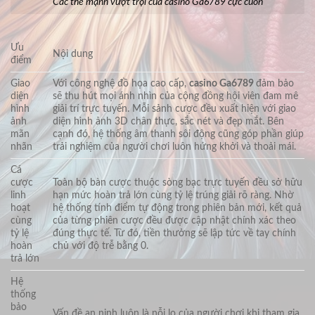
Các thế mạnh vượt trội của casino Ga6789 cực cuốn
Ưu
Nội dung
điểm
Giao
Với công nghệ đồ họa cao cấp,
casino Ga6789
đảm bảo
diện
sẽ thu hút mọi ánh nhìn của cộng đồng hội viên đam mê
hình
giải trí trực tuyến. Mỗi sảnh cược đều xuất hiện với giao
ảnh
diện hình ảnh 3D chân thực, sắc nét và đẹp mắt. Bên
mãn
cạnh đó, hệ thống âm thanh sôi động cũng góp phần giúp
nhãn
trải nghiệm của người chơi luôn hứng khởi và thoải mái.
Cá
cược
Toàn bộ bàn cược thuộc sòng bạc trực tuyến đều sở hữu
linh
hạn mức hoàn trả lớn cùng tỷ lệ trúng giải rõ ràng. Nhờ
hoạt
hệ thống tính điểm tự động trong phiên bản mới, kết quả
cùng
của từng phiên cược đều được cập nhật chính xác theo
tỷ lệ
đúng thực tế. Từ đó, tiền thưởng sẽ lập tức về tay chính
hoàn
chủ với độ trễ bằng 0.
trả lớn
Hệ
thống
bảo
Vấn đề an ninh luôn là nỗi lo của người chơi khi tham gia