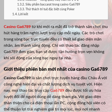
Siêu phẩm baccarat trong casino Ga6789
Thử thách trí tuệ đặc biệt cùng Poker
Lời kết
Casino Ga6789
từ khi mới ra mắt đã trở thành sân chơi thu
hút hàng trăm nghìn lượt truy cập mỗi ngày. Các trò chơi
trong sòng bạc trực tuyến đều có thiết kế giao diện mãn
nhãn, âm thanh sống động. Chỉ với thao tác đăng nhập
Ga6789 đơn giản, bạn sẽ được tận hưởng trọn vẹn không
khí sôi động của sòng bạc ngay tại nhà.
Giới thiệu phiên bản mới nhất của casino Ga6789
Casino Ga6789
là sân chơi trực tuyến hàng đầu Châu Á với
công nghệ hiện đại và chất lượng dịch vụ tuyệt vời. Hiện
nay, mọi thao tác truy cập
Ga6789
đều được tối ưu hóa
tuyệt đối để người dùng dễ dàng tham gia. Với giao diện
thân thiện cho cả điện thoại lẫn PC, cộng đồng hội viên có
thể thuận lợi trải nghiệm giải trí mọi lúc, mọi nơi nhanh