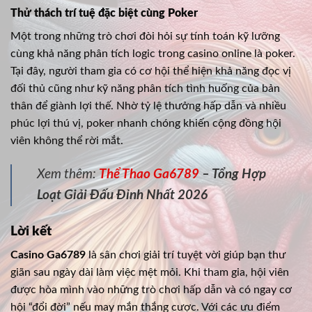
Thử thách trí tuệ đặc biệt cùng Poker
Một trong những trò chơi đòi hỏi sự tính toán kỹ lưỡng
cùng khả năng phân tích logic trong casino online là poker.
Tại đây, người tham gia có cơ hội thể hiện khả năng đọc vị
đối thủ cũng như kỹ năng phân tích tình huống của bản
thân để giành lợi thế. Nhờ tỷ lệ thưởng hấp dẫn và nhiều
phúc lợi thú vị, poker nhanh chóng khiến cộng đồng hội
viên không thể rời mắt.
Xem thêm:
Thể Thao Ga6789
– Tổng Hợp
Loạt Giải Đấu Đỉnh Nhất 2026
Lời kết
Casino Ga6789
là sân chơi giải trí tuyệt vời giúp bạn thư
giãn sau ngày dài làm việc mệt mỏi. Khi tham gia, hội viên
được hòa mình vào những trò chơi hấp dẫn và có ngay cơ
hội “đổi đời” nếu may mắn thắng cược. Với các ưu điểm