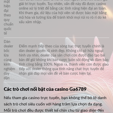
mật
giải trí trực tuyến. Tuy nhiên, vấn đề này đã được casino
hiện
online xử lý triệt để bằng các tính năng hiện đại an toàn.
đại
Khi tham gia, dữ liệu của hội viên sẽ được bảo mật bằng
theo
mã hóa và tường lửa để tránh khỏi mọi rủi ro rò rỉ do kẻ
quy
xấu xâm nhập.
chuẩn
quốc
tế
Dàn
dealer
Điểm mạnh tiếp theo của sòng bạc trực tuyến chính là
bốc
dàn dealer quyến rũ xinh đẹp. Không chỉ sở hữu ngoại
lửa
hình ưa nhìn, dealer của sân chơi còn được đào tạo bài
cùng
bản để giữ không khí bàn cược luôn sôi động và đảm bảo
kinh
tính công bằng 100%. Ngoài ra, thành viên còn được giao
nghiệm
tiếp với dealer thông qua tính năng chat trực tuyến để
dày
nhận giải đáp mọi vấn đề về bàn cược hiện tại.
dặn
Các trò chơi nổi bật của casino Ga6789
Nếu tham gia casino trực tuyến, bạn không thể bỏ lỡ danh
sách trò chơi siêu cuốn với hàng trăm lựa chọn đa dạng.
Mỗi trò chơi đều được thiết kế chỉn chu từ giao diện đến