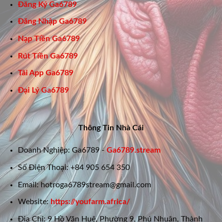
Đăng Ký Ga6789
Đăng Nhập Ga6789
Nạp Tiền Ga6789
Rút Tiền Ga6789
Tải App Ga6789
Đại Lý Ga6789
Thông Tin Nhà Cái
Doanh Nghiệp: Ga6789 -
Ga6789.stream
Số Điện Thoại: +84
905 654 350
Email:
hotroga6789stream@gmail.com
Website:
https://youfarm.africa/
Địa Chỉ:
9 Hồ Văn Huê, Phường 9, Phú Nhuận, Thành