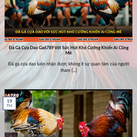
Đá Gà Cựa Dao Ga6789 Với Sức Hút Khó Cưỡng Khiến Ai Cũng
Mê
Đá gà cựa dao luôn nhận được không ít sự quan tâm của người
tham [...]
19
Th3