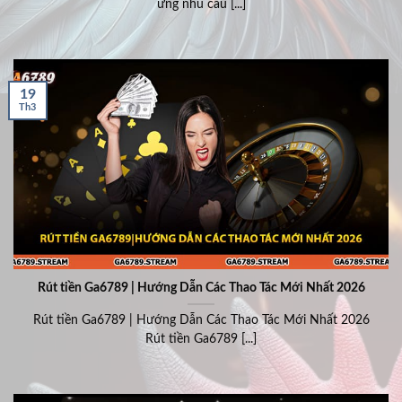
ứng nhu cầu [...]
19
Th3
Rút tiền Ga6789 | Hướng Dẫn Các Thao Tác Mới Nhất 2026
Rút tiền Ga6789 | Hướng Dẫn Các Thao Tác Mới Nhất 2026
Rút tiền Ga6789 [...]