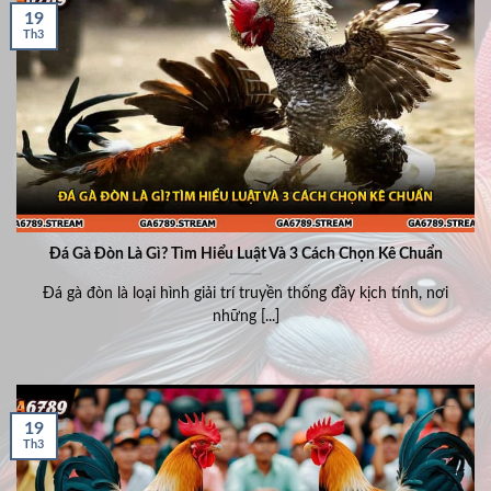
19
Th3
Đá Gà Đòn Là Gì? Tìm Hiểu Luật Và 3 Cách Chọn Kê Chuẩn
Đá gà đòn là loại hình giải trí truyền thống đầy kịch tính, nơi
những [...]
19
Th3