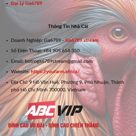
Đại Lý Ga6789
Thông Tin Nhà Cái
Doanh Nghiệp: Ga6789 -
Ga6789.stream
Số Điện Thoại: +84
905 654 350
Email:
hotroga6789stream@gmail.com
Website:
https://youfarm.africa/
Địa Chỉ:
9 Hồ Văn Huê, Phường 9, Phú Nhuận, Thành
phố Hồ Chí Minh 700000, Vietnam