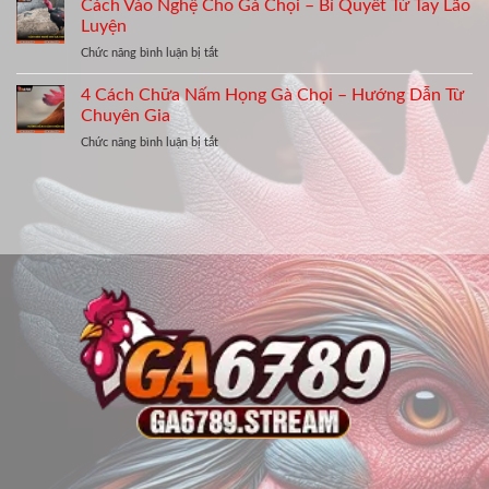
Cách Vào Nghệ Cho Gà Chọi – Bí Quyết Từ Tay Lão
Gì
Chuyên
Lông
Giúp
Luyện
Gia
Gà
Chiến
ở
Chức năng bình luận bị tắt
Chọi
Kê
Cách
Đẹp
Sung
Vào
4 Cách Chữa Nấm Họng Gà Chọi – Hướng Dẫn Từ
Chuẩn
Mãn,
Nghệ
Chuyên
Chuyên Gia
Khoẻ
Cho
Gia,
Mạnh
ở
Chức năng bình luận bị tắt
Gà
Hiệu
4
Chọi
Quả
Cách
–
Cao
Chữa
Bí
Nấm
Quyết
Họng
Từ
Gà
Tay
Chọi
Lão
–
Luyện
Hướng
Dẫn
Từ
Chuyên
Gia