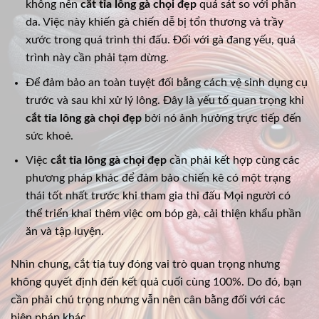
không nên
cắt tỉa lông gà chọi đẹp
quá sát so với phần
da. Việc này khiến gà chiến dễ bị tổn thương và trầy
xước trong quá trình thi đấu. Đối với gà đang yếu, quá
trình này cần phải tạm dừng.
Để đảm bảo an toàn tuyệt đối bằng cách vệ sinh dụng cụ
trước và sau khi xử lý lông. Đây là yếu tố quan trọng khi
cắt tỉa lông gà chọi đẹp
bởi nó ảnh hưởng trực tiếp đến
sức khoẻ.
Việc
cắt tỉa lông gà chọi đẹp
cần phải kết hợp cùng các
phương pháp khác để đảm bảo chiến kê có một trạng
thái tốt nhất trước khi tham gia thi đấu Mọi người có
thể triển khai thêm việc om bóp gà, cải thiện khẩu phần
ăn và tập luyện.
Nhìn chung, cắt tỉa tuy đóng vai trò quan trọng nhưng
không quyết định đến kết quả cuối cùng 100%. Do đó, bạn
cần phải chú trọng nhưng vẫn nên cân bằng đối với các
biện pháp khác.