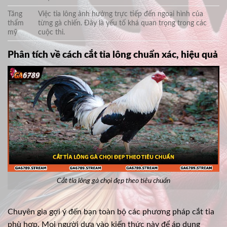
Tăng
Việc tỉa lông ảnh hưởng trực tiếp đến ngoại hình của
thẩm
từng gà chiến. Đây là yếu tố khá quan trọng trong các
mỹ
cuộc thi.
Phân tích về cách cắt tỉa lông chuẩn xác, hiệu quả
Cắt tỉa lông gà chọi đẹp theo tiêu chuẩn
Chuyên gia gợi ý đến bạn toàn bộ các phương pháp cắt tỉa
phù hợp. Mọi người dựa vào kiến thức này để áp dụng