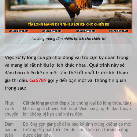
Tỉa lông mang đến nhiều lợi ích cho chiến kê
Việc xử lý lông của gà chọi đóng vai trò cực kỳ quan trọng
và mang lại rất nhiều lợi ích khác nhau. Quá trình này sẽ
đảm bảo chiến kê có một tâm thế tốt nhất trước khi tham
gia thi đấu.
Ga6789
gợi ý đến bạn một vài thông tin quan
trọng sau:
Phục
Cắt tỉa lông gà chọi đẹp
giúp chúng loại bỏ lông thừa, tăng
vụ di
khả năng di chuyển linh hoạt. Việc này giúp thi đấu thuận
chuyển
lợi, không bị hạn chế khi ra đòn.
Đảm
Bộ lông gọn gàng sẽ đảm bảo ký sinh trùng không có môi
bảo an
trường để phát triển. Do đó, sức khỏe của thí sinh cũng
toàn
được đảm bảo.