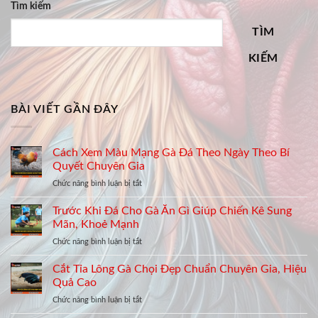
Tìm kiếm
TÌM
KIẾM
BÀI VIẾT GẦN ĐÂY
Cách Xem Màu Mạng Gà Đá Theo Ngày Theo Bí
Quyết Chuyên Gia
ở
Chức năng bình luận bị tắt
Cách
Xem
Trước Khi Đá Cho Gà Ăn Gì Giúp Chiến Kê Sung
Màu
Mãn, Khoẻ Mạnh
Mạng
ở
Chức năng bình luận bị tắt
Gà
Trước
Đá
Khi
Cắt Tỉa Lông Gà Chọi Đẹp Chuẩn Chuyên Gia, Hiệu
Theo
Đá
Ngày
Quả Cao
Cho
Theo
ở
Chức năng bình luận bị tắt
Gà
Bí
Cắt
Ăn
Quyết