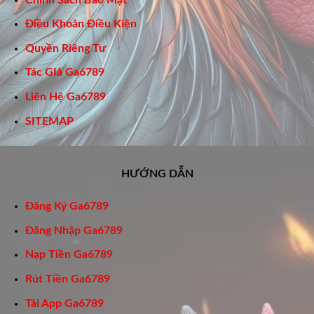
Điều Khoản Điều Kiện
Quyền Riêng Tư
Tác GIả Ga6789
Liên Hệ Ga6789
SITEMAP
HƯỚNG DẪN
Đăng Ký Ga6789
Đăng Nhập Ga6789
Nạp Tiền Ga6789
Rút Tiền Ga6789
Tải App Ga6789