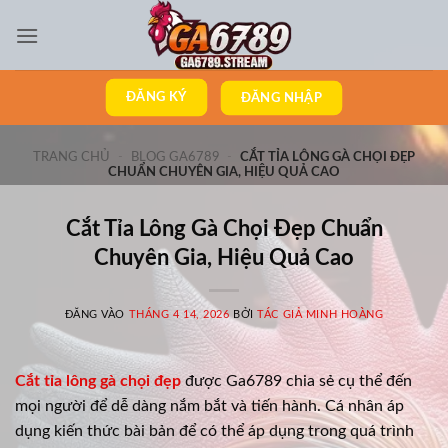
Bỏ
qua
nội
dung
ĐĂNG KÝ
ĐĂNG NHẬP
TRANG CHỦ
-
BLOG GA6789
-
CẮT TỈA LÔNG GÀ CHỌI ĐẸP
CHUẨN CHUYÊN GIA, HIỆU QUẢ CAO
Cắt Tỉa Lông Gà Chọi Đẹp Chuẩn
Chuyên Gia, Hiệu Quả Cao
ĐĂNG VÀO
THÁNG 4 14, 2026
BỞI
TÁC GIẢ MINH HOÀNG
Cắt tỉa lông gà chọi đẹp
được Ga6789 chia sẻ cụ thể đến
mọi người để dễ dàng nắm bắt và tiến hành. Cá nhân áp
dụng kiến thức bài bản để có thể áp dụng trong quá trình