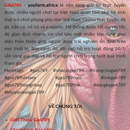
GA6789
-
youfarm.africa
là nền tảng giải trí trực tuyến
được nhiều người chơi tại Việt Nam quan tâm nhờ hệ sinh
thái trò chơi phong phú như thể thao, casino trực tuyến, đá
gà, bắn cá, nổ hũ và e-sports. Hệ thống được tối ưu với tốc
độ giao dịch nhanh, cơ chế bảo mật nhiều lớp cùng giao
diện thân thiện giúp người dùng trải nghiệm ổn định trên
mọi thiết bị. Bên cạnh đó, đội ngũ hỗ trợ hoạt động 24/7,
sẵn sàng giải đáp và hỗ trợ người chơi trong suốt quá trình
tham gia.
Hashtags: #ga6789 #nhacaiga6789 #trangchuga6789
#ga6789stream #ga6789com #linkga6789
#ga6789dangnhap #ga6789link #dangkyga6789
#khuyenmaiga6789
VỀ CHÚNG TÔI
Giới Thiệu Ga6789
Chính Sách Bảo Mật