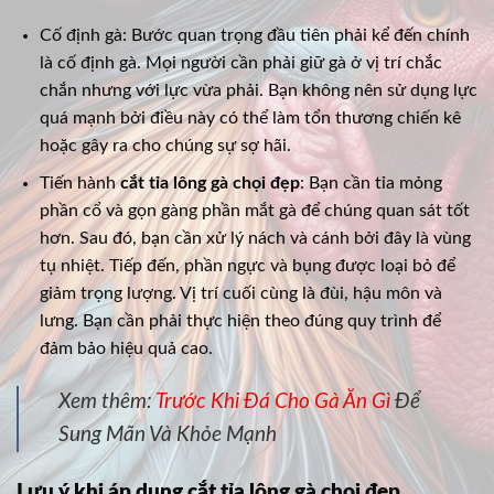
Cố định gà: Bước quan trọng đầu tiên phải kể đến chính
là cố định gà. Mọi người cần phải giữ gà ở vị trí chắc
chắn nhưng với lực vừa phải. Bạn không nên sử dụng lực
quá mạnh bởi điều này có thể làm tổn thương chiến kê
hoặc gây ra cho chúng sự sợ hãi.
Tiến hành
cắt tỉa lông gà chọi đẹp
: Bạn cần tỉa mỏng
phần cổ và gọn gàng phần mắt gà để chúng quan sát tốt
hơn. Sau đó, bạn cần xử lý nách và cánh bởi đây là vùng
tụ nhiệt. Tiếp đến, phần ngực và bụng được loại bỏ để
giảm trọng lượng. Vị trí cuối cùng là đùi, hậu môn và
lưng. Bạn cần phải thực hiện theo đúng quy trình để
đảm bảo hiệu quả cao.
Xem thêm:
Trước Khi Đá Cho Gà Ăn Gì
Để
Sung Mãn Và Khỏe Mạnh
Lưu ý khi áp dụng cắt tỉa lông gà chọi đẹp