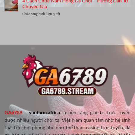
4 Cách Chữa Nấm Họng Gà Chọi – Hướng Dẫn Từ
Chuẩn
Mãn,
Nghệ
Chuyên
Chuyên Gia
Khoẻ
Cho
Gia,
Mạnh
ở
Chức năng bình luận bị tắt
Gà
Hiệu
4
Chọi
Quả
Cách
–
Cao
Chữa
Bí
Nấm
Quyết
Họng
Từ
Gà
Tay
Chọi
Lão
–
Luyện
Hướng
Dẫn
Từ
Chuyên
Gia
GA6789
-
youfarm.africa
là nền tảng giải trí trực tuyến
được nhiều người chơi tại Việt Nam quan tâm nhờ hệ sinh
thái trò chơi phong phú như thể thao, casino trực tuyến, đá