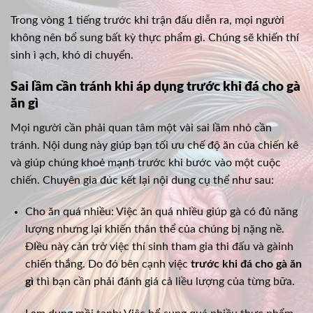
Trong vòng 1 tiếng trước khi trận đấu diễn ra, mọi người
không nên bổ sung bất kỳ thực phẩm gì. Chúng sẽ khiến thí
sinh ì ạch, khó di chuyển.
Sai lầm cần tránh khi áp dụng trước khi đá cho gà
ăn gì
Mọi người cần phải quan tâm một vài sai lầm nhỏ cần
tránh. Nội dung này giúp bạn tối ưu chế độ ăn của chiến kê
và giúp chúng khoẻ mạnh trước khi bước vào một cuộc
chiến. Chuyên gia đúc kết lại nội dung cụ thể như sau:
Cho ăn quá nhiều: Việc ăn quá nhiều giúp gà có đủ năng
lượng nhưng lại khiến thân thể của chúng bị nặng nề.
ĐIều này cản trở việc thí sinh tham gia thi đấu và gàinh
chiến thắng. Do đó bên cạnh việc
trước khi đá cho gà ăn
gì
thì bạn cần phải đánh giá cả liều lượng của từng bữa.