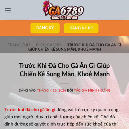
Bỏ
qua
nội
dung
ĐĂNG KÝ
ĐĂNG NHẬP
TRANG CHỦ
-
BLOG GA6789
-
TRƯỚC KHI ĐÁ CHO GÀ ĂN GÌ
GIÚP CHIẾN KÊ SUNG MÃN, KHOẺ MẠNH
Trước Khi Đá Cho Gà Ăn Gì Giúp
Chiến Kê Sung Mãn, Khoẻ Mạnh
ĐĂNG VÀO
THÁNG 4 18, 2026
BỞI
TÁC GIẢ MINH HOÀNG
Trước khi đá cho gà ăn gì
đóng vai trò cực kỳ quan trọng
giúp mọi người duy trì chất lượng của chiến kê. Chế độ
dinh dưỡng sẽ quyết định trực tiếp đến sức khoẻ của thí