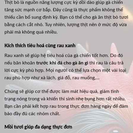
Thịt bò là nguồn năng lượng cực kỳ dồi dào giúp gà chiến
tăng sức mạnh cơ bắp. Đây cũng là thực phẩm không thể
thiếu cần bổ sung định kỳ. Bạn có thể cho gà ăn thịt bò tươi
bằng cách cắt nhỏ. Tuy nhiên, lượng thịt nên ở mức độ vừa
phải mà không quá nhiều.
Kích thích tiêu hoá cùng rau xanh
Rau xanh sẽ giúp hệ tiêu hoá của gà chiến tốt hơn. Do đó
nếu băn khoăn
trước khi đá cho gà ăn gì
thì rau là câu trả
lời cực kỳ phù hợp. Mọi người có thể lựa chọn một vài loại
rau phù hợp như xà lách, giá đỗ, rau muống,…
Chúng sẽ giúp cơ thể được làm mát hiệu quả, giảm tình
trạng nóng trong và khiến thí sinh nhẹ bụng hơn rất nhiều.
Bạn cần phải kết hợp rau trong thực đơn hàng ngày để đảm
bảo đầy đủ các nhóm chất.
Mồi tươi giúp đa dạng thực đơn