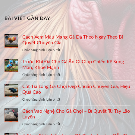
BÀI VIẾT GẦN ĐÂY
Cách Xem Màu Mạng Gà Đá Theo Ngày Theo Bí
Quyết Chuyên Gia
ở
Chức năng bình luận bị tắt
Cách
Xem
Trước Khi Đá Cho Gà Ăn Gì Giúp Chiến Kê Sung
Màu
Mãn, Khoẻ Mạnh
Mạng
ở
Chức năng bình luận bị tắt
Gà
Trước
Đá
Khi
Cắt Tỉa Lông Gà Chọi Đẹp Chuẩn Chuyên Gia, Hiệu
Theo
Đá
Ngày
Quả Cao
Cho
Theo
ở
Chức năng bình luận bị tắt
Gà
Bí
Cắt
Ăn
Quyết
Tỉa
Cách Vào Nghệ Cho Gà Chọi – Bí Quyết Từ Tay Lão
Gì
Chuyên
Lông
Giúp
Luyện
Gia
Gà
Chiến
ở
Chức năng bình luận bị tắt
Chọi
Kê
Cách
Đẹp
Sung
Vào