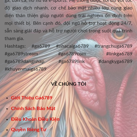
gà, bắn cá, nổ hũ và e-sports. Hệ thống được tối ưu với tốc
độ giao dịch nhanh, cơ chế bảo mật nhiều lớp cùng giao
diện thân thiện giúp người dùng trải nghiệm ổn định trên
mọi thiết bị. Bên cạnh đó, đội ngũ hỗ trợ hoạt động 24/7,
sẵn sàng giải đáp và hỗ trợ người chơi trong suốt quá trình
tham gia.
Hashtags: #ga6789 #nhacaiga6789 #trangchuga6789
#ga6789stream #ga6789com #linkga6789
#ga6789dangnhap #ga6789link #dangkyga6789
#khuyenmaiga6789
VỀ CHÚNG TÔI
Giới Thiệu Ga6789
Chính Sách Bảo Mật
Điều Khoản Điều Kiện
Quyền Riêng Tư