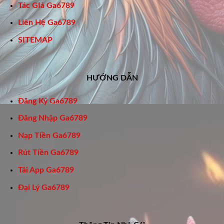
Tác GIả Ga6789
Liên Hệ Ga6789
SITEMAP
HƯỚNG DẪN
Đăng Ký Ga6789
Đăng Nhập Ga6789
Nạp Tiền Ga6789
Rút Tiền Ga6789
Tải App Ga6789
Đại Lý Ga6789