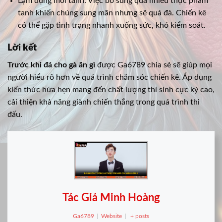
Lạm dụng mồi tanh: Việc bổ sung quá nhiều thực phẩm
tanh khiến chúng sung mãn nhưng sẽ quá đà. Chiến kê
có thể gặp tình trạng nhanh xuống sức, khó kiểm soát.
Lời kết
Trước khi đá cho gà ăn gì
được Ga6789 chia sẻ sẽ giúp mọi
người hiểu rõ hơn về quá trình chăm sóc chiến kê. Áp dụng
kiến thức hứa hẹn mang đến chất lượng thí sinh cực kỳ cao,
cải thiện khả năng giành chiến thắng trong quá trình thi
đấu.
Tác Giả Minh Hoàng
Ga6789
|
Website
|
+ posts