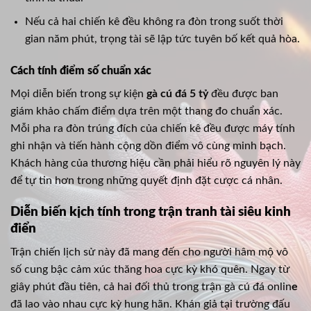
Nếu cả hai chiến kê đều không ra đòn trong suốt thời
gian năm phút, trọng tài sẽ lập tức tuyên bố kết quả hòa.
Cách tính điểm số chuẩn xác
Mọi diễn biến trong sự kiện
gà cú đá 5 tỷ
đều được ban
giám khảo chấm điểm dựa trên một thang đo chuẩn xác.
Mỗi pha ra đòn trúng đích của chiến kê đều được máy tính
ghi nhận và tiến hành cộng dồn điểm vô cùng minh bạch.
Khách hàng của thương hiệu cần phải hiểu rõ nguyên lý này
để tự tin hơn trong những quyết định đặt cược cá nhân.
Diễn biến kịch tính trong trận tranh tài siêu kinh
điển
Trận chiến lịch sử này đã mang đến cho người hâm mộ vô
số cung bậc cảm xúc thăng hoa cực kỳ khó quên. Ngay từ
giây phút đầu tiên, cả hai đối thủ trong trận gà cú đá onlin
e
đã lao vào nhau cực kỳ hung hãn. Khán giả tại trường đấu