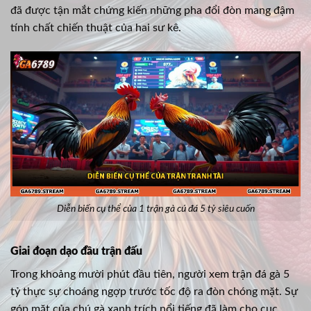
đã được tận mắt chứng kiến những pha đổi đòn mang đậm
tính chất chiến thuật của hai sư kê.
Diễn biến cụ thể của 1 trận gà cú đá 5 tỷ siêu cuốn
Giai đoạn dạo đầu trận đấu
Trong khoảng mười phút đầu tiên, người xem trận đá gà 5
tỷ thực sự choáng ngợp trước tốc độ ra đòn chóng mặt. Sự
góp mặt của chú gà xanh trích nổi tiếng đã làm cho cục