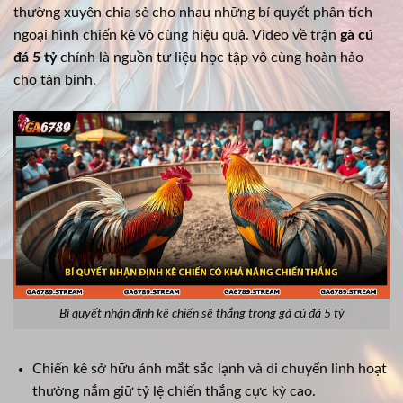
thường xuyên chia sẻ cho nhau những bí quyết phân tích
ngoại hình chiến kê vô cùng hiệu quả. Video về trận
gà cú
đá 5 tỷ
chính là nguồn tư liệu học tập vô cùng hoàn hảo
cho tân binh.
Bí quyết nhận định kê chiến sẽ thắng trong gà cú đá 5 tỷ
Chiến kê sở hữu ánh mắt sắc lạnh và di chuyển linh hoạt
thường nắm giữ tỷ lệ chiến thắng cực kỳ cao.